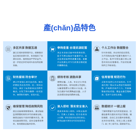
產(chǎn)品特色