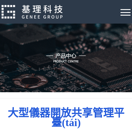
大型儀器開放共享管
理平
臺(tái)